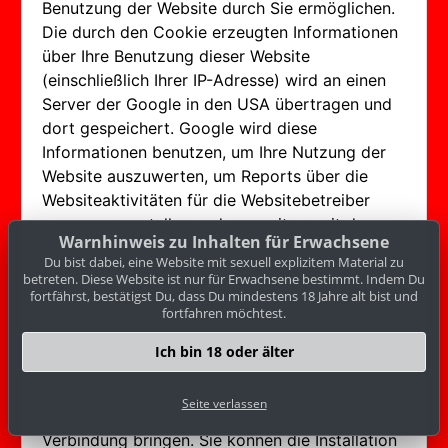
Benutzung der Website durch Sie ermöglichen.
Die durch den Cookie erzeugten Informationen
über Ihre Benutzung dieser Website
(einschließlich Ihrer IP-Adresse) wird an einen
Server der Google in den USA übertragen und
dort gespeichert. Google wird diese
Informationen benutzen, um Ihre Nutzung der
Website auszuwerten, um Reports über die
Websiteaktivitäten für die Websitebetreiber
zusammenzustellen und um weitere mit der
Warnhinweis zu Inhalten für Erwachsene
Websitenutzung und der Internetnutzung
Du bist dabei, eine Website mit sexuell explizitem Material zu
verbundene Dienstleistungen zu erbringen.
betreten. Diese Website ist nur für Erwachsene bestimmt. Indem Du
Auch wird Google diese Informationen
fortfährst, bestätigst Du, dass Du mindestens 18 Jahre alt bist und
fortfahren möchtest.
gegebenenfalls an Dritte übertragen, sofern
dies gesetzlich vorgeschrieben oder soweit
Ich bin 18 oder älter
Dritte diese Daten im Auftrag von Google
verarbeiten. Google wird in keinem Fall Ihre IP-
Seite verlassen
Adresse mit anderen Daten von Google in
Verbindung bringen. Sie können die Installation